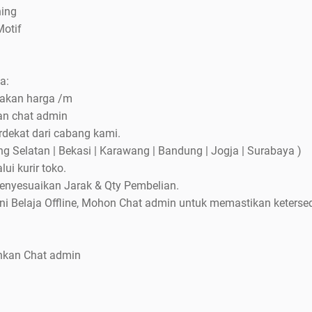
hing
Motif
a:
pakan harga /m
kan chat admin
rdekat dari cabang kami.
g Selatan | Bekasi | Karawang | Bandung | Jogja | Surabaya )
lui kurir toko.
menyesuaikan Jarak & Qty Pembelian.
ni Belaja Offline, Mohon Chat admin untuk memastikan keterse
ahkan Chat admin