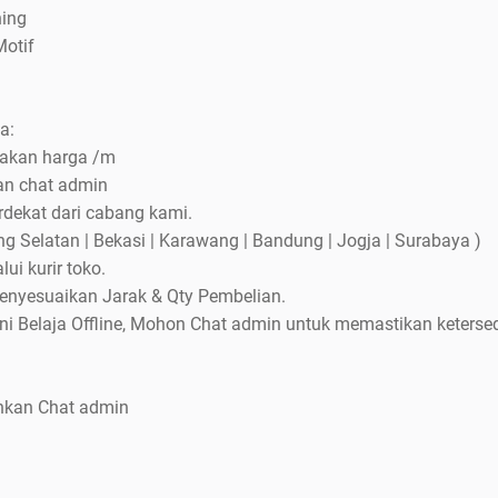
hing
Motif
a:
pakan harga /m
kan chat admin
rdekat dari cabang kami.
g Selatan | Bekasi | Karawang | Bandung | Jogja | Surabaya )
lui kurir toko.
menyesuaikan Jarak & Qty Pembelian.
ni Belaja Offline, Mohon Chat admin untuk memastikan keterse
ahkan Chat admin